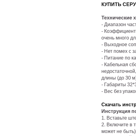
КУПИТЬ СЕРУ
Технические 
- Диапазон час
- Коэффициент 
очень много дл
- Выходное со
- Нет помех с 
- Питание по к
-
Кабельная сб
недостаточной
длины (до 30 м)
- Габариты 32*
- Вес без упак
Скачать инст
Инструкция п
1. Вставьте шт
2. Включите в 
может не быть)