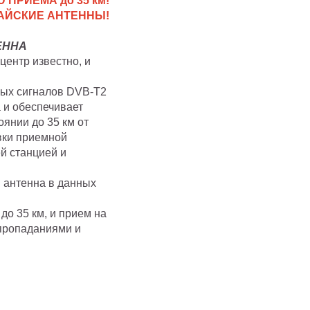
ПРИЕМА до 35 км!
ТАЙСКИЕ АНТЕННЫ!
ЕННА
центр известно, и
ных сигналов DVB-T2
 и обеспечивает
янии до 35 км от
вки приемной
й станцией и
я антенна в данных
до 35 км, и прием на
 пропаданиями и