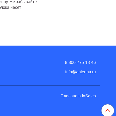
енну. Не забывайте
блока несет
8-800-775-18-46
info@antenna.ru
Сделано в InSales