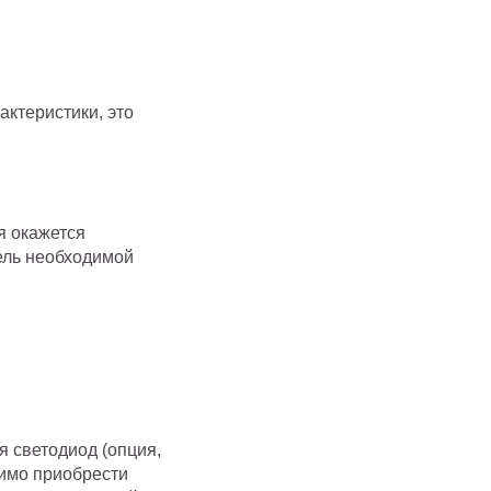
актеристики, это
я окажется
ель необходимой
я светодиод (опция,
димо приобрести