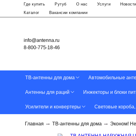
Где купить
Рутуб
О нас
Услуги
Новост
Каталог
Вакансии компании
info@antenna.ru
8-800-775-18-46
ТВ-антенны для дома
Автомобильные ант
Антенны для раций
Инжекторы и блоки пи
Усилители и конвертеры
Световые короба,
Главная
ТВ-антенны для дома
Эконом! Н