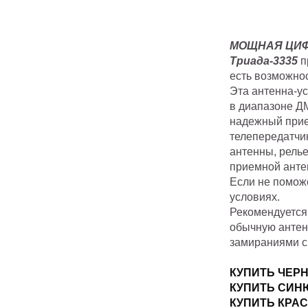
МОЩНАЯ ЦИФ
Триада-3335
п
есть возможнос
Эта антенна-у
в диапазоне ДМ
надежный прием
телепередатчик
антенны, рель
приемной антен
Если не поможе
условиях.
Рекомендуется 
обычную антен
замираниями с
КУПИТЬ ЧЕРН
КУПИТЬ СИН
КУПИТЬ КРАС