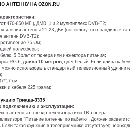
Ю АНТЕННУ НА OZON.RU
характеристики:
тот 470-850 МГц, ДМВ, 1 и 2 мультиплекс DVB-T2;
усиления антенны 21-23 дБи (поскольку это правдивые хар
я антенн DVB-T2);
противление 75 Ом;
задней полусферы;
абелю, 5 Вольт от тюнера или инжектора питания;
орка
RG
-6,
длина 10 метров
, цвет белый
. Если длина кабел
, можно использовать стандартный телевизионный удлинит
;
37*17 см;
овки и кабеля 225 грамм;
рукцию Триада-3335
о подключению и эксплуатации:
екер антенны в гнездо телевизора или ТВ-тюнера.
телевизоре "Питание антенны по кабелю". Должен засветитс
. Если такая функция в телеприемнике отсутствует, необхо