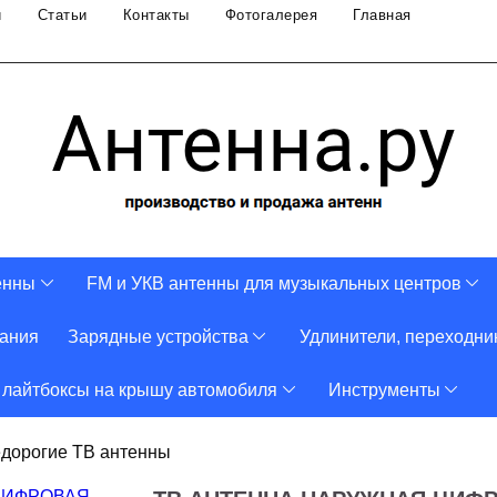
и
Статьи
Контакты
Фотогалерея
Главная
енны
FM и УКВ антенны для музыкальных центров
тания
Зарядные устройства
Удлинители, переходни
 лайтбоксы на крышу автомобиля
Инструменты
едорогие ТВ антенны