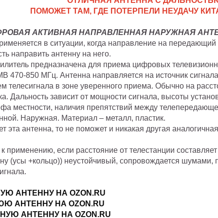
ОТЛИЧНАЯ АНТЕННА С ДАЛЬНОСТЬЮ 
ПОМОЖЕТ ТАМ, ГДЕ ПОТЕРПЕЛИ НЕУДАЧУ КИ
РОВАЯ АКТИВНАЯ НАПРАВЛЕННАЯ НАРУЖНАЯ АНТ
рименяется в ситуации, когда направление на передающий 
ть направить антенну на него.
силитель предназначена для приема цифровых телевизион
В 470-850 МГц. Антенна направляется на источник сигнала
 телесигнала в зоне уверенного приема. Обычно на рассто
а. Дальность зависит от мощности сигнала, высоты устано
ефа местности, наличия препятствий между телепередающе
ной. Наружная. Материал – металл, пластик.
т эта антенна, то не поможет и никакая другая аналогична
к применению, если расстояние от телестанции составляет 
ну (усы +кольцо)) неустойчивый, сопровождается шумами,
игнала.
УЮ АНТЕННУ НА OZON.RU
ЮЮ АНТЕННУ НА OZON.RU
НУЮ АНТЕННУ НА OZON.RU