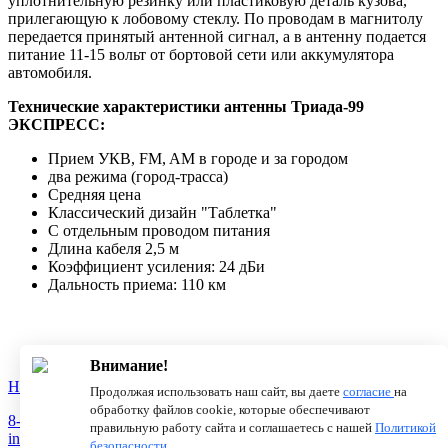
уплотнительную резинку или пластиковую деталь кузова,
прилегающую к лобовому стеклу. По проводам в магнитолу
передается принятый антенной сигнал, а в антенну подается
питание 11-15 вольт от бортовой сети или аккумулятора
автомобиля.
Технические характеристики антенны Триада-99
ЭКСПРЕСС:
Прием УКВ, FM, AM в городе и за городом
два режима (город-трасса)
Средняя цена
Классический дизайн "Таблетка"
С отдельным проводом питания
Длина кабеля 2,5 м
Коэффициент усиления: 24 дБи
Дальность приема: 110 км
Внимание!
Новости
О компании
Статьи
Продолжая использовать наш сайт, вы даете
согласие
на
обработку файлов cookie, которые обеспечивают
8-800-775-18-46
правильную работу сайта и соглашаетесь с нашей
Политикой
info@antenna.ru
безопасности