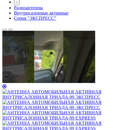
-
Радиоантенны
Внутрисалонные активные
Серия "ЭКСПРЕСС"