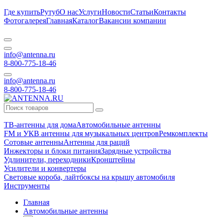
Где купить
Рутуб
О нас
Услуги
Новости
Статьи
Контакты
Фотогалерея
Главная
Каталог
Вакансии компании
info@antenna.ru
8-800-775-18-46
info@antenna.ru
8-800-775-18-46
ТВ-антенны для дома
Автомобильные антенны
FM и УКВ антенны для музыкальных центров
Ремкомплекты
Сотовые антенны
Антенны для раций
Инжекторы и блоки питания
Зарядные устройства
Удлинители, переходники
Кронштейны
Усилители и конвертеры
Световые короба, лайтбоксы на крышу автомобиля
Инструменты
Главная
Автомобильные антенны