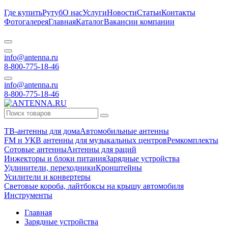
Где купить
Рутуб
О нас
Услуги
Новости
Статьи
Контакты
Фотогалерея
Главная
Каталог
Вакансии компании
info@antenna.ru
8-800-775-18-46
info@antenna.ru
8-800-775-18-46
ТВ-антенны для дома
Автомобильные антенны
FM и УКВ антенны для музыкальных центров
Ремкомплекты
Сотовые антенны
Антенны для раций
Инжекторы и блоки питания
Зарядные устройства
Удлинители, переходники
Кронштейны
Усилители и конвертеры
Световые короба, лайтбоксы на крышу автомобиля
Инструменты
Главная
Зарядные устройства