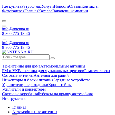
Где купить
Рутуб
О нас
Услуги
Новости
Статьи
Контакты
Фотогалерея
Главная
Каталог
Вакансии компании
info@antenna.ru
8-800-775-18-46
info@antenna.ru
8-800-775-18-46
ТВ-антенны для дома
Автомобильные антенны
FM и УКВ антенны для музыкальных центров
Ремкомплекты
Сотовые антенны
Антенны для раций
Инжекторы и блоки питания
Зарядные устройства
Удлинители, переходники
Кронштейны
Усилители и конвертеры
Световые короба, лайтбоксы на крышу автомобиля
Инструменты
Главная
Автомобильные антенны