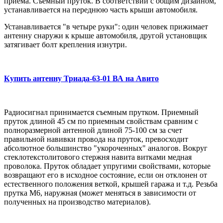
приема. Съемный пруток. В соответствии с общим дизайном,
устанавливается на переднюю часть крыши автомобиля.
Устанавливается "в четыре руки": один человек прижимает
антенну снаружи к крыше автомобиля, другой установщик
затягивает болт крепления изнутри.
Купить антенну Триада-63-01 ВА на Авито
Радиосигнал принимается съемным прутком. Приемный
пруток длиной 45 см по приемным свойствам сравним с
полноразмерной антенной длиной 75-100 см за счет
правильной навивки провода на пруток, превосходит
абсолютное большинство "укороченных" аналогов. Вокруг
стеклотекстолитового стержня навита витками медная
проволока. Пруток обладает упругими свойствами, которые
возвращают его в исходное состояние, если он отклонен от
естественного положения веткой, крышей гаража и т.д. Резьба
прутка М6, наружная (может меняться в зависимости от
полученных на производство материалов).