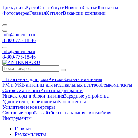
Где купить
Рутуб
О нас
Услуги
Новости
Статьи
Контакты
Фотогалерея
Главная
Каталог
Вакансии компании
info@antenna.ru
8-800-775-18-46
info@antenna.ru
8-800-775-18-46
ТВ-антенны для дома
Автомобильные антенны
FM и УКВ антенны для музыкальных центров
Ремкомплекты
Сотовые антенны
Антенны для раций
Инжекторы и блоки питания
Зарядные устройства
Удлинители, переходники
Кронштейны
Усилители и конвертеры
Световые короба, лайтбоксы на крышу автомобиля
Инструменты
Главная
Ремкомплекты