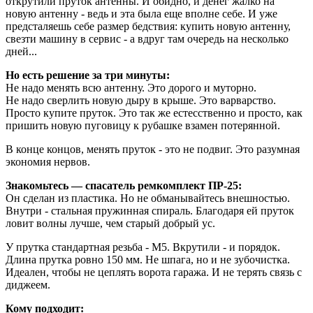
открутили пруток антенны. И обидно, и денег жалко на
новую антенну - ведь и эта была еще вполне себе. И уже
предсталяешь себе размер бедствия: купить новую антенну,
свезти машину в сервис - а вдруг там очередь на несколько
дней...
Но есть решение за три минуты:
Не надо менять всю антенну. Это дорого и муторно.
Не надо сверлить новую дыру в крыше. Это варварство.
Просто купите пруток. Это так же естесственно и просто, как
пришить новую пуговицу к рубашке взамен потерянной.
В конце концов, менять пруток - это не подвиг. Это разумная
экономия нервов.
Знакомьтесь — спасатель ремкомплект ПР-25:
Он сделан из пластика. Но не обманывайтесь внешностью.
Внутри - стальная пружинная спираль. Благодаря ей пруток
ловит волны лучше, чем старый добрый ус.
У прутка стандартная резьба - М5. Вкрутили - и порядок.
Длина прутка ровно 150 мм. Не шпага, но и не зубочистка.
Идеален, чтобы не цеплять ворота гаража. И не терять связь с
диджеем.
Кому подходит: