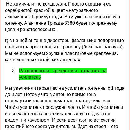
Не химичили, не колдовали. Просто окрасили ее
серебристой краской в цвет «натурального
алюминия». Пройдут годы. Вам уже захочется новую
антенну. А антенна Триада-3380 будет по-прежнему
цела и работоспособна.
г) в нашей антенне директоры (маленькие поперечные
палочки) запрессованы в траверсу (большая палочка).
Мы не используем хрупкие пластиковые крепления,
как в дешевых китайских антеннах.
2.
Расширенная - трехлетняя - гарантия на
усилитель
.
Мы увеличили гарантию на усилитель антенны с 1 года
до 3 лет. Потому что в антенне применена
стандартизированная печатная плата усилителя.
Чтобы усилитель прослужил долго. И чтобы усилители
во всех антеннах не отличались друг от друга ни
видом, ни качеством. И если все-таки по истечении
гарантийного срока усилитель выйдет из строя – его