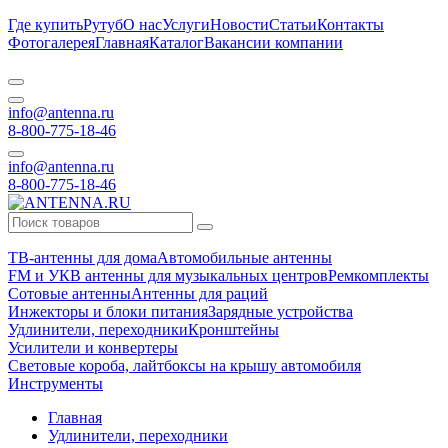
Где купить
Рутуб
О нас
Услуги
Новости
Статьи
Контакты
Фотогалерея
Главная
Каталог
Вакансии компании
info@antenna.ru
8-800-775-18-46
info@antenna.ru
8-800-775-18-46
ТВ-антенны для дома
Автомобильные антенны
FM и УКВ антенны для музыкальных центров
Ремкомплекты
Сотовые антенны
Антенны для раций
Инжекторы и блоки питания
Зарядные устройства
Удлинители, переходники
Кронштейны
Усилители и конвертеры
Световые короба, лайтбоксы на крышу автомобиля
Инструменты
Главная
Удлинители, переходники