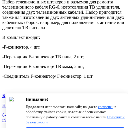
Набор телевизионных штекеров и разъемов для ремонта
телевизионного кабеля RG-6, изготовления ТВ удлинителя,
соединения двух телевизионных кабелей. Набор пригодится
также для изготовления двух антенных удлинителей или двух
кабельных сборок, например, для подключения к антенне или
делителю ТВ сигнала
В комплект входят:
-F-коннектор, 4 шт;
-Переходник F-коннектор/ ТВ папа, 2 шт;
-Переходник F-коннектор/ ТВ мама, 2 шт;
-Соединитель F-коннектор/ F-коннектор, 1 шт
Купить на Авито
Внимание!
Новости
О компании
Статьи
Продолжая использовать наш сайт, вы даете
согласие
на
обработку файлов cookie, которые обеспечивают
8-800-775-18-46
правильную работу сайта и соглашаетесь с нашей
Политикой
info@antenna.ru
безопасности