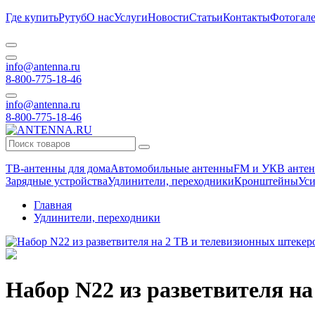
Где купить
Рутуб
О нас
Услуги
Новости
Статьи
Контакты
Фотогале
info@antenna.ru
8-800-775-18-46
info@antenna.ru
8-800-775-18-46
ТВ-антенны для дома
Автомобильные антенны
FM и УКВ антен
Зарядные устройства
Удлинители, переходники
Кронштейны
Уси
Главная
Удлинители, переходники
Набор N22 из разветвителя на