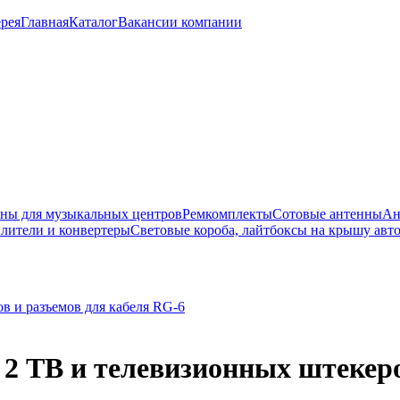
рея
Главная
Каталог
Вакансии компании
ны для музыкальных центров
Ремкомплекты
Сотовые антенны
Ан
лители и конвертеры
Световые короба, лайтбоксы на крышу авт
 2 ТВ и телевизионных штекер