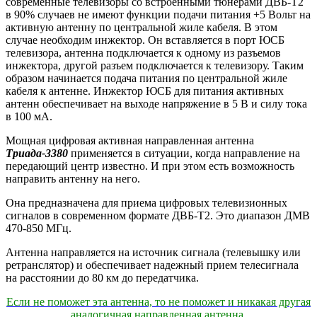
современные телевизоры со встроенными тюнерами ДВБ-T2
в 90% случаев не имеют функции подачи питания +5 Вольт на
активную антенну по центральной жиле кабеля. В этом
случае необходим инжектор. Он вставляется в порт ЮСБ
телевизора, антенна подключается к одному из разъемов
инжектора, другой разъем подключается к телевизору. Таким
образом начинается подача питания по центральной жиле
кабеля к антенне. Инжектор ЮСБ для питания активных
антенн обеспечивает на выходе напряжение в 5 В и силу тока
в 100 мА.
Мощная цифровая активная направленная антенна
Триада-3380
применяется в ситуации, когда направление на
передающий центр известно. И при этом есть возможность
направить антенну на него.
Она предназначена для приема цифровых телевизионных
сигналов в современном формате ДВБ-T2. Это диапазон ДМВ
470-850 МГц.
Антенна направляется на источник сигнала (телевышку или
ретранслятор) и обеспечивает надежный прием телесигнала
на расстоянии до 80 км до передатчика.
Если не поможет эта антенна, то не поможет и никакая другая
аналогичная направленная антенна.