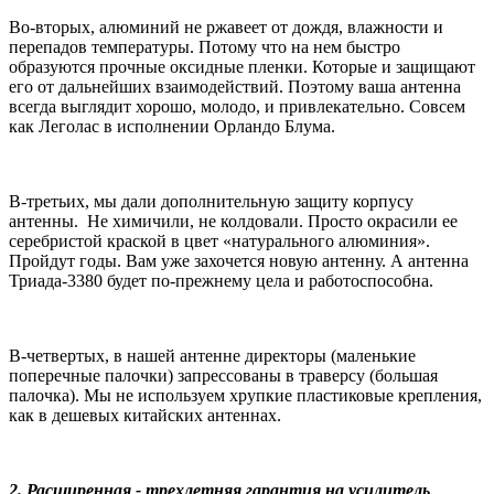
Во-вторых, алюминий не ржавеет от дождя, влажности и
перепадов температуры. Потому что на нем быстро
образуются прочные оксидные пленки. Которые и защищают
его от дальнейших взаимодействий. Поэтому ваша антенна
всегда выглядит хорошо, молодо, и привлекател
ьно. Совсем
как Леголас в исполнении Орландо Блума.
В-третьих, мы дали дополнительную защиту корпусу
антенны. Не химичили, не колдовали. Просто окрасили ее
серебристой краской в цвет «натурального алюминия».
Пройдут годы. Вам уже захочется новую антенну. А антенна
Триада-3380 будет по-прежнему цела и работ
оспособна.
В-четвертых, в нашей антенне директоры (маленькие
поперечные палочки) запрессованы в траверсу (большая
палочка). Мы не используем хрупкие пластиковые крепления,
как в дешевых китайских антеннах.
2. Расширенная - трехлетняя гарантия на усилитель
.