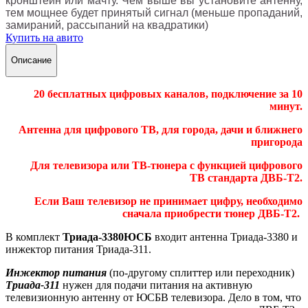
кронштейн или мачту. Чем выше вы установите антенну,
тем мощнее будет принятый сигнал (меньше пропаданий,
замираний, рассыпаний на квадратики)
Купить на авито
Описание
20 бесплатных цифровых каналов, подключение за 10
минут.
Антенна для цифрового ТВ, для города, дачи и ближнего
пригорода
Для телевизора или ТВ-тюнера с функцией цифрового
ТВ стандарта ДВБ-T2.
Если Ваш телевизор не принимает цифру, необходимо
сначала приобрести тюнер ДВБ-T2.
В комплект
Триада-3380ЮСБ
входит антенна Триада-3380 и
инжектор питания Триада-311.
Инжектор питания
(по-другому сплиттер или переходник)
Триада-311
нужен для подачи питания на активную
телевизионную антенну от ЮСБB телевизора. Дело в том, что