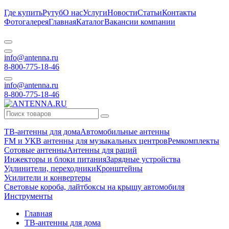
Где купить
Рутуб
О нас
Услуги
Новости
Статьи
Контакты
Фотогалерея
Главная
Каталог
Вакансии компании
info@antenna.ru
8-800-775-18-46
info@antenna.ru
8-800-775-18-46
ТВ-антенны для дома
Автомобильные антенны
FM и УКВ антенны для музыкальных центров
Ремкомплекты
Сотовые антенны
Антенны для раций
Инжекторы и блоки питания
Зарядные устройства
Удлинители, переходники
Кронштейны
Усилители и конвертеры
Световые короба, лайтбоксы на крышу автомобиля
Инструменты
Главная
ТВ-антенны для дома