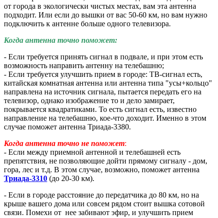
от города в экологически чистых местах, в
ам эта антенна
подходит.
Или если до вышки от вас 50-60 км, но вам нужно
подключить к антенне больше одного телевизора.
Когда антенна точно поможет:
- Если требуется принять сигнал в подвале, и при этом есть
возможность направить антенну на телебашню;
- Если требуется улучшить прием в городе: ТВ-сигнал есть,
китайская комнатная антенна или антенна типа "усы+кольцо"
направлена на источник сигнала, пытается передать его на
телевизор, однако изображение то и дело замирает,
покрывается квадратиками. То есть сигнал есть, известно
направление на телебашню, кое-что доходит. Именно в этом
случае поможет антенна Триада-3380.
Когда антенна точно не поможет
:
- Если между приемной антенной и телебашней есть
препятствия, не позволяющие дойти прямому сигналу - дом,
гора, лес и т.д. В этом случае, возможно, поможет антенна
Триада-3310
(до 20-30 км).
- Если в городе расстояние до передатчика до 80 км, но на
крыше вашего дома или совсем рядом стоит вышка сотовой
связи. Помехи от нее забивают эфир, и улучшить прием