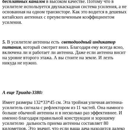
бесплатных каналов
в высоком качестве.
Потому что
в
усилителе используется двухкаскадная система усиления, а не
основанная на одном транзисторе. Как это водится в дешевых
китайских антеннах с преувеличенным коэффициентом
усиления.
5.
В усилителе антенны
есть
светодиодный индикатор
питания
, который смотрит вниз. Благодаря ему всегда ясно,
включена ли и работает ли антенн
а.
Даже если антенна висит
на уровне второго этажа. А вы стоите на земле. И лезть
никуда не нужно.
А еще Триада-3380:
Имеет размеры
132*33*45
см.
Эта тройная уличная антенна-
усилитель сигнала с рефлектором из 11 частей. Она намного
больше обычной антенны и в несколько раз эффективнее.
И
именно благодаря правильной конструкции и хорошему
усилителю дальность приема антенны составляет 80
километров. Это значит, что если ваша дача находится далеко