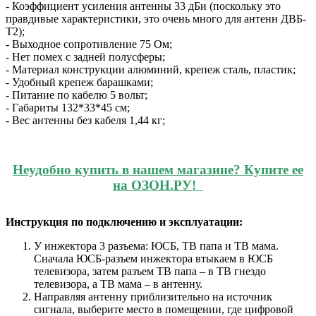
- Коэффициент усиления антенны 33 дБи (поскольку это
правдивые характеристики, это очень много для антенн ДВБ-
T2);
- Выходное сопротивление 75 Ом;
- Нет помех с задней полусферы;
- Материал конструкции алюминий, крепеж сталь, пластик;
- Удобный крепеж барашками;
- Питание по кабелю 5 вольт;
- Габариты 132*33*45 см;
- Вес антенны без кабеля 1,44 кг;
Неудобно купить в нашем магазине? Купите ее
на ОЗОН.РУ!
Инструкция по подключению и эксплуатации:
У инжектора 3 разъема: ЮСБ, ТВ папа и ТВ мама.
Сначала ЮСБ-разъем инжектора втыкаем в ЮСБ
телевизора, затем разъем ТВ папа – в ТВ гнездо
телевизора, а ТВ мама – в антенну.
Направляя антенну приблизительно на источник
сигнала, выберите место в помещении, где цифровой