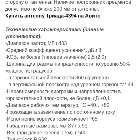
сторону от антенны. Наличие посторонних предметов
допустимо не ближе 200 мм от антенны.
Купить антенну Триада-4394 на Авито
Технические характеристики (данные
уточняются):
-Диапазон частот, МГц 433
-Средний коэффициент усиления*, дБи 8
-КСВ, не более (типовое значение) 2.5 (2.0)
-Ширина диаграммы направленности по уровню 50%
мощности, градусов
--в горизонтальной плоскости 360 (круговая)
--в вертикальной плоскости над уровнем горизонта* 44
-Неравномерность диаграммы направленности в
горизонтальной плоскости, не более, дБ ±0,1
-Диапазон рабочих температур, °C –40…+80
-Грозозащита заземление по постоянному току
-Исполнение корпуса герметичное IP65
-Габаритные размеры, мм Ø77 х 51
-Вес (при длине кабеля 1.5м), г 500
-Тип кабеля RG58