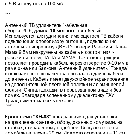
в 5 В и силу тока в 100 мА.
***
Антенный ТВ удлинитель "к
абельная
сборка
РГ
-6,
длина 10 метров
, цвет белый"
.
Используется для удлинения имеющегося ТВ кабеля,
подключения к телевизору антенны, подключения
антенны к цифровому ДВБ-T2 тюнеру. Разъемы Папа-
Мама 9,5мм накручены на кабель и состоят из Ф-
разъема и гнезд ПАПА и МАМА. Такая конструкция
позволяет проводить кабель через отверстие 9-10 мм в
раме окна или балкона. Антенный удлинитель "Триада"
исключает потерю качества сигнала на длине кабеля
до антенны. Кабель имеет двухслойное экранирование
из дополнительной плетеной оплетки и алюминиевой
фольги. Сигнал доходит в первозданном виде и без
помех. Благодаря вспененному диэлектрику ТАУ
Триада имеет малое затухание.
***
Кронштейн "КН-88"
предназначен для установки
направленных антенн, оборудованных хомутами, на
столбах, стенах и тому подобное. Выпуск от стены
дома/длина плеча - 29 см. Диаметр основания – 11 см.