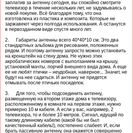
заплатив за антенну сегодня, вы спокойно смотрите
телевизор в течение нескольких лет, не задумываясь о
новой покупке. Всё благодаря тому, что она
изготовлена из пластика и композита. Которые не
заржавеют через полгода использования. А останутся
в первозданном виде спустя много лет.
2. Габариты антенны всего 40*40*10 см. Это два
стандартных альбома для рисования, положенных
рядом. И поэтому антенну запросто можно установить
на кронштейн на стену дома. Не нужно этих
акробатических номеров с выползанием на крышу,
установкой мачты, порчей внешнего вида дома. А еще
ее не любят птички – неудобная, наверное... Значит, не
будут на нее садиться. И антенну не придется
отмывать после птичьих посиделок.
3. Для того, чтобы подсоединить антенну,
размещенную на втором этаже дома к телевизору,
расположенному в комнате на первом этаже, нужно
примерно 10 м кабеля. А если у вас, например, 2
телевизора, то и более 10 метров. Сигнал, идущий по
такому длинному кабелю (какой бы ни был
качественный кабель!), постепенно слабеет. И, если
брать пассивную антенну, она окажется совершенно