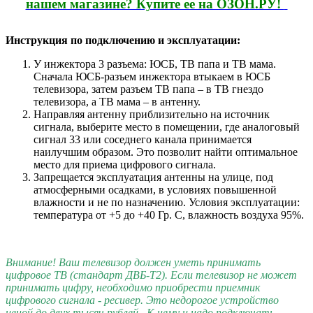
нашем магазине? Купите ее на ОЗОН.РУ!
Инструкция по подключению и эксплуатации:
У инжектора 3 разъема: ЮСБ, ТВ папа и ТВ мама.
Сначала ЮСБ-разъем инжектора втыкаем в ЮСБ
телевизора, затем разъем ТВ папа – в ТВ гнездо
телевизора, а ТВ мама – в антенну.
Направляя антенну приблизительно на источник
сигнала, выберите место в помещении, где аналоговый
сигнал 33 или соседнего канала принимается
наилучшим образом. Это позволит найти оптимальное
место для приема цифрового сигнала.
Запрещается эксплуатация антенны на улице, под
атмосферными осадками, в условиях повышенной
влажности и не по назначению. Условия эксплуатации:
температура от +5 до +40 Гр. С, влажность воздуха 95%.
Внимание! Ваш телевизор должен уметь принимать
цифровое ТВ (стандарт ДВБ-T2). Если телевизор не может
принимать цифру, необходимо приобрести приемник
цифрового сигнала - ресивер. Это недорогое устройство
ценой до двух тысяч рублей. К нему и надо подключать