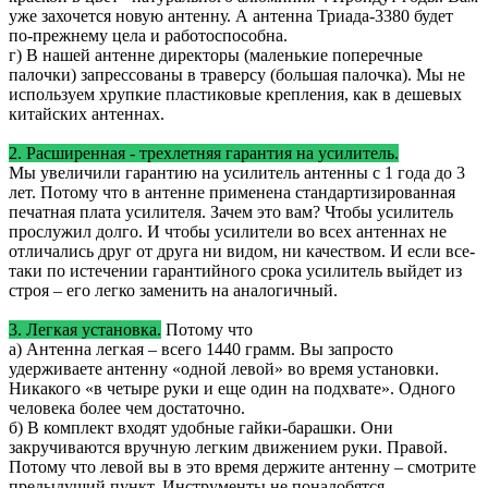
уже захочется новую антенну. А антенна Триада-3380 будет
по-прежнему цела и работоспособна.
г) В нашей антенне директоры (маленькие поперечные
палочки) запрессованы в траверсу (большая палочка). Мы не
используем хрупкие пластиковые крепления, как в дешевых
китайских антеннах.
2. Расширенная - трехлетняя гарантия на усилитель.
Мы увеличили гарантию на усилитель антенны с 1 года до 3
лет. Потому что в антенне применена стандартизированная
печатная плата усилителя. Зачем это вам? Чтобы усилитель
прослужил долго. И чтобы усилители во всех антеннах не
отличались друг от друга ни видом, ни качеством. И если все-
таки по истечении гарантийного срока усилитель выйдет из
строя – его легко заменить на аналогичный.
3. Легкая установка.
Потому что
а) Антенна легкая – всего 1440 грамм. Вы запросто
удерживаете антенну «одной левой» во время установки.
Никакого «в четыре руки и еще один на подхвате». Одного
человека более чем достаточно.
б) В комплект входят удобные гайки-барашки. Они
закручиваются вручную легким движением руки. Правой.
Потому что левой вы в это время держите антенну – смотрите
предыдущий пункт. Инструменты не понадобятся.