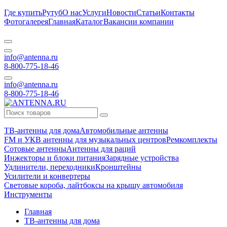
Где купить
Рутуб
О нас
Услуги
Новости
Статьи
Контакты
Фотогалерея
Главная
Каталог
Вакансии компании
info@antenna.ru
8-800-775-18-46
info@antenna.ru
8-800-775-18-46
ТВ-антенны для дома
Автомобильные антенны
FM и УКВ антенны для музыкальных центров
Ремкомплекты
Сотовые антенны
Антенны для раций
Инжекторы и блоки питания
Зарядные устройства
Удлинители, переходники
Кронштейны
Усилители и конвертеры
Световые короба, лайтбоксы на крышу автомобиля
Инструменты
Главная
ТВ-антенны для дома