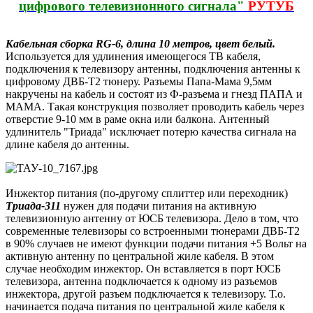
цифрового телевизионного сигнала"
РУТУБ
Кабельная сборка RG-6, длина 10 метров, цвет белый.
Используется для удлинения имеющегося ТВ кабеля,
подключения к телевизору антенны, подключения антенны к
цифровому ДВБ-T2 тюнеру. Разъемы Папа-Мама 9,5мм
накручены на кабель и состоят из Ф-разъема и гнезд ПАПА и
МАМА. Такая конструкция позволяет проводить кабель через
отверстие 9-10 мм в раме окна или балкона. Антенный
удлинитель "Триада" исключает потерю качества сигнала на
длине кабеля до антенны.
Инжектор питания (по-другому сплиттер или переходник)
Триада-311
нужен для подачи питания на активную
телевизионную антенну от ЮСБ телевизора. Дело в том, что
современные телевизоры со встроенными тюнерами ДВБ-T2
в 90% случаев не имеют функции подачи питания +5 Вольт на
активную антенну по центральной жиле кабеля. В этом
случае необходим инжектор. Он вставляется в порт ЮСБ
телевизора, антенна подключается к одному из разъемов
инжектора, другой разъем подключается к телевизору. Т.о.
начинается подача питания по центральной жиле кабеля к