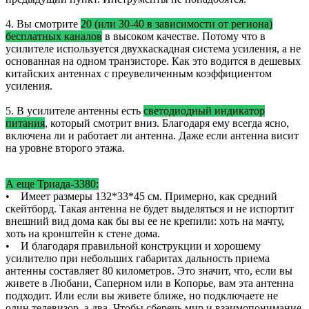
4. Вы смотрите
20 (или 30-40 в зависимости от региона)
бесплатных каналов
в высоком качестве. Потому что в
усилителе используется двухкаскадная система усиления, а не
основанная на одном транзисторе. Как это водится в дешевых
китайских антеннах с преувеличенным коэффициентом
усиления.
5. В усилителе антенны есть
светодиодный индикатор
питания
, который смотрит вниз. Благодаря ему всегда ясно,
включена ли и работает ли антенна. Даже если антенна висит
на уровне второго этажа.
А еще Триада-3380:
• Имеет размеры 132*33*45 см. Примерно, как средний
скейтборд. Такая антенна не будет выделяться и не испортит
внешний вид дома как бы вы ее не крепили: хоть на мачту,
хоть на кронштейн к стене дома.
• И благодаря правильной конструкции и хорошему
усилителю при небольших габаритах дальность приема
антенны составляет 80 километров. Это значит, что, если вы
живете в Любани, Саперном или в Копорье, вам эта антенна
подходит. Или если вы живете ближе, но подключаете не
один телевизор, а два. Чтобы сберечь мир и взаимопонимание