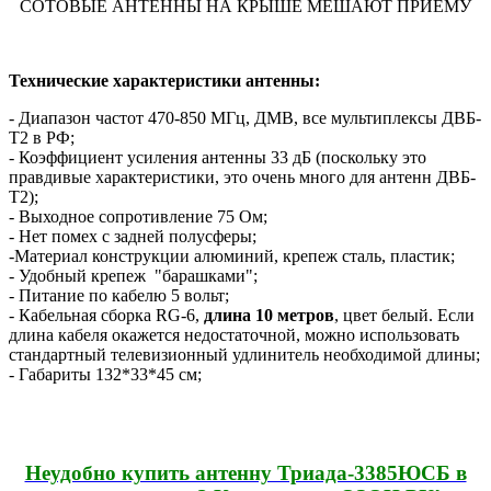
СОТОВЫЕ АНТЕННЫ НА КРЫШЕ МЕШАЮТ ПРИЕМУ
Технические характеристики антенны:
- Диапазон частот 470-850 МГц, ДМВ, все мультиплексы ДВБ-
T2 в РФ;
- Коэффициент усиления антенны 33 дБ (поскольку это
правдивые характеристики, это очень много для антенн ДВБ-
T2);
- Выходное сопротивление 75 Ом;
- Нет помех с задней полусферы;
-Материал конструкции алюминий, крепеж сталь, пластик;
- Удобный крепеж "барашками";
- Питание по кабелю 5 вольт;
-
Кабельная сборка
RG
-6,
длина 10 метров
, цвет белый
. Если
длина кабеля окажется недостаточной, можно использовать
стандартный телевизионный удлинитель необходимой длины;
- Габариты 132*33*45 см;
Неудобно купить антенну Триада-3385ЮСБ в