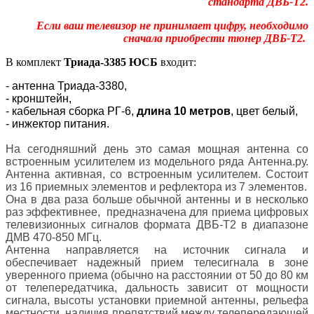
стандарта ДВБ-T2.
Если ваш телевизор не принимает цифру, необходимо
сначала приобрести тюнер ДВБ-T2.
В комплект
Триада-3385 ЮСБ
входит:
- антенна Триада-3380,
- кронштейн,
- к
абельная сборка
РГ
-6,
длина 10 метров
, цвет белый
,
- инжектор питания.
На сегодняшний день это самая мощная антенна со
встроенным усилителем из модельного ряда Антенна.ру.
Антенна активная, со встроенным усилителем. Состоит
из 16 приемных элементов и рефлектора из 7 элементов.
Она в два раза больше обычной антенны и в несколько
раз эффективнее, предназначена для приема цифровых
телевизионных сигналов формата ДВБ-T2 в диапазоне
ДМВ 470-850 МГц.
Антенна направляется на источник сигнала и
обеспечивает надежный прием телесигнала в зоне
уверенного приема (обычно на расстоянии от 50 до 80 км
от телепередатчика, дальность зависит от мощности
сигнала, высоты установки приемной антенны, рельефа
местности, наличия препятствий между телепередающей