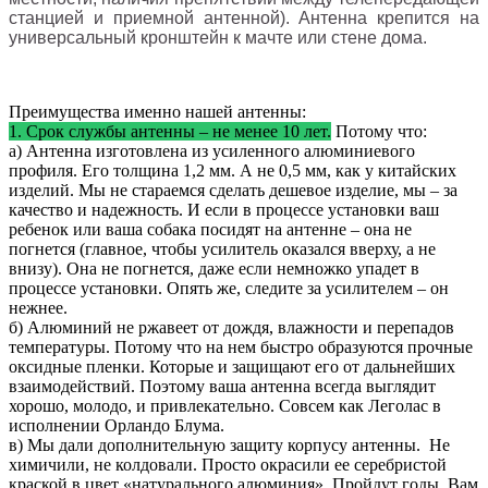
станцией и приемной антенной). Антенна крепится на
универсальный кронштейн к мачте или стене дома.
Преимущества именно нашей антенны:
1. Срок службы антенны – не менее 10 лет.
Потому что:
а) Антенна изготовлена из усиленного алюминиевого
профиля. Его толщина 1,2 мм. А не 0,5 мм, как у китайских
изделий. Мы не стараемся сделать дешевое изделие, мы – за
качество и надежность. И если в процессе установки ваш
ребенок или ваша собака посидят на антенне – она не
погнется (главное, чтобы усилитель оказался вверху, а не
внизу). Она не погнется, даже если немножко упадет в
процессе установки. Опять же, следите за усилителем – он
нежнее.
б) Алюминий не ржавеет от дождя, влажности и перепадов
температуры. Потому что на нем быстро образуются прочные
оксидные пленки. Которые и защищают его от дальнейших
взаимодействий. Поэтому ваша антенна всегда выглядит
хорошо, молодо, и привлекательно. Совсем как Леголас в
исполнении Орландо Блума.
в) Мы дали дополнительную защиту корпусу антенны. Не
химичили, не колдовали. Просто окрасили ее серебристой
краской в цвет «натурального алюминия». Пройдут годы. Вам