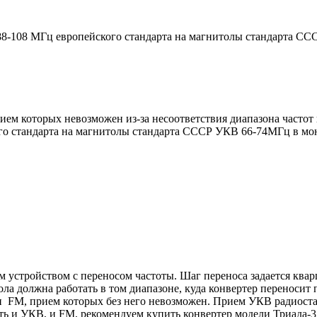
88-108 МГц европейского стандарта на магнитолы стандарта С
ием которых невозможен из-за несоответствия диапазона частот
го стандарта на магнитолы стандарта СССР УКВ 66-74МГц в м
 устройством с переносом частоты. Шаг переноса задается квар
ла должна работать в том диапазоне, куда конвертер переносит
и
FM
, прием которых без него невозможен. Прием
УКВ
радиоста
ть и УКВ, и FM, рекомендуем купить конвертер модели Триада-