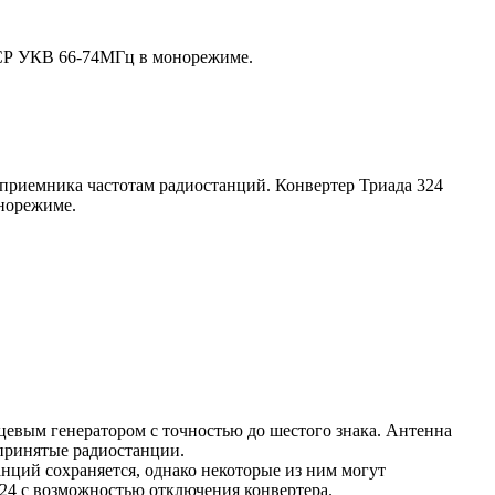
ССР УКВ 66-74МГц в монорежиме.
 приемника частотам радиостанций. Конвертер Триада 324
онорежиме.
цевым генератором с точностью до шестого знака. Антенна
 принятые радиостанции.
нций сохраняется, однако некоторые из ним могут
324 с возможностью отключения конвертера
.