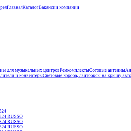
рея
Главная
Каталог
Вакансии компании
ны для музыкальных центров
Ремкомплекты
Сотовые антенны
Ан
лители и конвертеры
Световые короба, лайтбоксы на крышу авт