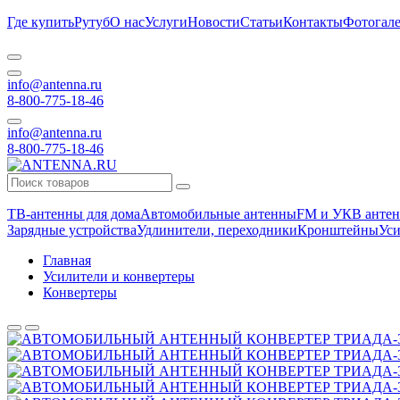
Где купить
Рутуб
О нас
Услуги
Новости
Статьи
Контакты
Фотогале
info@antenna.ru
8-800-775-18-46
info@antenna.ru
8-800-775-18-46
ТВ-антенны для дома
Автомобильные антенны
FM и УКВ антен
Зарядные устройства
Удлинители, переходники
Кронштейны
Уси
Главная
Усилители и конвертеры
Конвертеры