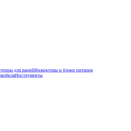
тенны для раций
Инжекторы и блоки питания
омобиля
Инструменты