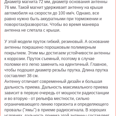
Диаметр магнита 72 мм, диаметр основания антенны
76 мм. Такой магнит удерживает антенну на крыше
автомобиля на скорости до 100 км/ч. Однако, все
равно нужно быть аккуратными при торможении и
поворотах/разворотах. Чтобы во время маневра
антенна не слетала с крыши.
У этой модели пруток гибкий, резиновый. А основание
антенны покрашено порошковым полимерным
покрытием. Этим мы достигаем устойчивости антенны
к коррозии. Пруток съемный, поэтому в случае
поломки его легко заменить на идентичный. Главное,
чтобы подошел диаметр резьбы прутка. Длина прутка
составляет 38 см.
Антенну отличает современный дизайн и большая
дальность приема. Дальность максимального приема
зависит в первую очередь от мощности радиостанции
и во вторую - от рельефа местности, сильно
ограничивающего линию горизонта и определяющего
провалы ("ямы") в приеме радиосигнала. В хороших
условиях
дальность приема этой антенны составляет