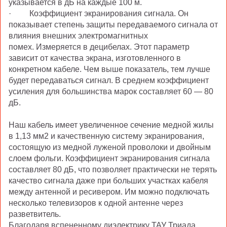
указывается в дБ на каждые 100 м.
·
Коэффициент экранирования сигнала.
Он
показывает степень защиты передаваемого сигнала от
влияния внешних электромагнитных
помех.
Измеряется в децибелах.
Этот параметр
зависит от качества экрана, изготовленного в
конкретном кабеле. Чем выше показатель, тем лучше
будет передаваться сигнал. В среднем коэффициент
усиления для большинства марок составляет 60 — 80
дБ.
Наш кабель имеет увеличенное сечение медной жилы
в 1,13 мм2 и качественную систему экранирования,
состоящую из медной луженой проволоки и двойным
слоем фольги. Коэффициент экранирования сигнала
составляет 80 дБ, что позволяет практически не терять
качество сигн
ала даже при больших участках кабеля
между антенной и ресивером. Им можно подключать
несколько телевизоров к одной антенне через
разветвитель.
Благодаря вспененному диэлектрику ТАУ Триада