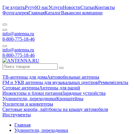
Где купить
Рутуб
О нас
Услуги
Новости
Статьи
Контакты
Фотогалерея
Главная
Каталог
Вакансии компании
info@antenna.ru
8-800-775-18-46
info@antenna.ru
8-800-775-18-46
ТВ-антенны для дома
Автомобильные антенны
FM и УКВ антенны для музыкальных центров
Ремкомплекты
Сотовые антенны
Антенны для раций
Инжекторы и блоки питания
Зарядные устройства
Удлинители, переходники
Кронштейны
Усилители и конвертеры
Световые короба, лайтбоксы на крышу автомобиля
Инструменты
Главная
Удлинители, переходники