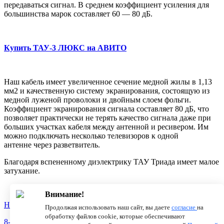
передаваться сигнал. В среднем коэффициент усиления для
большинства марок составляет 60 — 80 дБ.
Купить ТАУ-3 ЛЮКС на АВИТО
Наш кабель имеет увеличенное сечение медной жилы в 1,13
мм2 и качественную систему экранирования, состоящую из
медной луженой проволоки и двойным слоем фольги.
Коэффициент экранирования сигнала составляет 80 дБ, что
позволяет практически не терять качество сигн
ала даже при
больших участках кабеля между антенной и ресивером. Им
можно подключать несколько телевизоров к одной
антенне через разветвитель.
Благодаря вспененному диэлектрику ТАУ Триада имеет малое
затухание.
Внимание!
Новости
О компании
Статьи
Продолжая использовать наш сайт, вы даете
согласие
на
обработку файлов cookie, которые обеспечивают
8-800-775-18-46