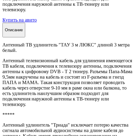
подключения наружной антенны к ТВ-тюнеру или
телевизору.
Купить на авито
Описание
Антенный ТВ удлинитель "ТАУ 3 м ЛЮКС" длиной 3 метрa
белый.
Антенный телевизионный кабель для удлинения имеющегося
ТВ кабеля, подключения к телевизору антенны, подключения
антенны к цифровому DVB - T 2 тюнеру. Разъемы Папа-Мама
9,5мм накручены на кабель и состоят из F-разъема и гнезд
ПАПА и МАМА. Такая конструкция позволяет проводить
кабель через отверстие 9-10 мм в раме окна или балкона, то
есть удлинитель наилучшим образом подходит для
подключения наружной антенны к ТВ-тюнеру или
телевизору.
*****
Антенный удлинитель "Триада" исключает потерю качества
сигнала автомобильной аудиосистемы на длине кабеля до
антенны. Кабель имеет двухслойное экранирование из