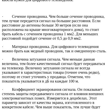
·
Сечение проводника. Чем больше сечение проводника,
тем лучше передается сигнал на большие расстояния. Если
расстояние до антенны больше 30 метров (если она
расположена на крыше многоквартирного дома), то стоит
брать кабель с сечением проводника 1 мм2. Для
меньших
расстояний подойдет сечение от 0,5 до 0,9 мм2.
·
Материал проводника. Для цифрового телевидения
можно брать как медный проводник, так и омедненную сталь.
·
Величина затухания сигнала. Чем меньше данная
величина, тем более качественный сигнал будет передаваться
на телевизор. Величину затухания сигнала не всегда
указывают в характеристиках товара (точнее очень редко),
поэтому ее стоит уточнять у продавца. Отмет
им, что
показатель указывается в дБ на каждые 100 м.
·
Коэффициент экранирования сигнала.
Он показывает
степень защиты передаваемого сигнала от влияния внешних
электромагнитных помех.
Измеряется в децибелах.
Этот
параметр зависит от качества экрана, изготовленного в
конкретном кабеле. Чем выше показатель, тем лучше будет