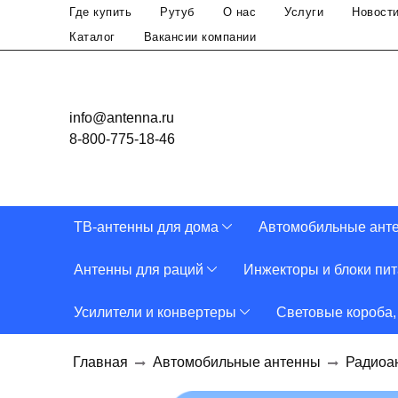
Где купить
Рутуб
О нас
Услуги
Новост
Каталог
Вакансии компании
info@antenna.ru
8-800-775-18-46
ТВ-антенны для дома
Автомобильные ант
Антенны для раций
Инжекторы и блоки пи
Усилители и конвертеры
Световые короба,
Главная
Автомобильные антенны
Радиоа