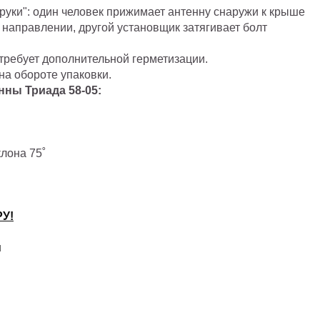
руки": один человек прижимает антенну снаружи к крыше
 направлении, другой установщик затягивает болт
требует дополнительной герметизации.
на обороте упаковки.
нны Триада 58-05:
лона 75˚
РУ!
u