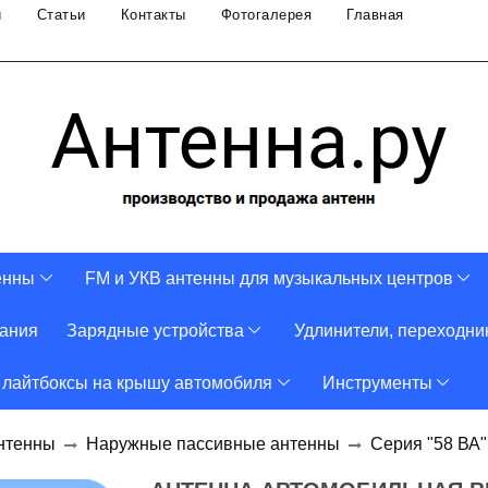
и
Статьи
Контакты
Фотогалерея
Главная
енны
FM и УКВ антенны для музыкальных центров
тания
Зарядные устройства
Удлинители, переходни
 лайтбоксы на крышу автомобиля
Инструменты
нтенны
Наружные пассивные антенны
Серия "58 ВА"