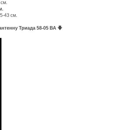
 см.
м.
25-43 см.
нтенну Триада 58-05 ВА 🡇