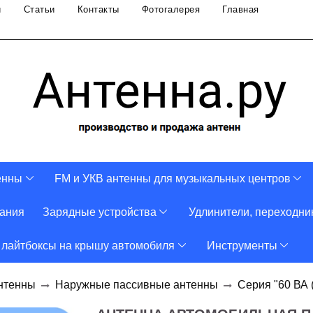
и
Статьи
Контакты
Фотогалерея
Главная
енны
FM и УКВ антенны для музыкальных центров
тания
Зарядные устройства
Удлинители, переходни
 лайтбоксы на крышу автомобиля
Инструменты
нтенны
Наружные пассивные антенны
Серия "60 ВА 