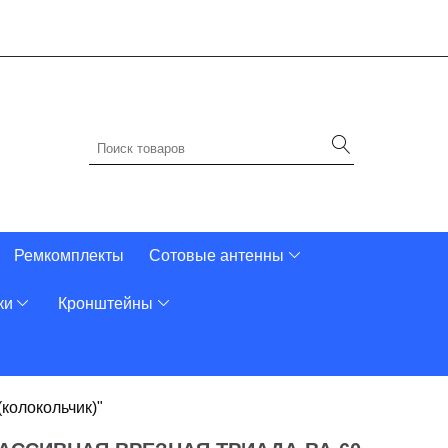
Ремкомплекты
Сотовые антенны
ки
Кронштейны
(колокольчик)"