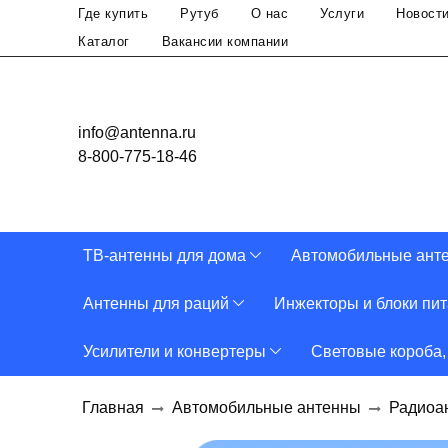
Где купить
Рутуб
О нас
Услуги
Новост
Каталог
Вакансии компании
info@antenna.ru
8-800-775-18-46
ТВ-антенны для дома
Автомобильные ант
Антенны для раций
Инжекторы и блоки пи
Усилители и конвертеры
Световые короба,
Главная
Автомобильные антенны
Радиоа