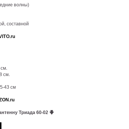
редние волны)
ой, составной
VITO.ru
 см.
8 см.
5-43 см
ZON.ru
антенну Триада 60-02
🡇