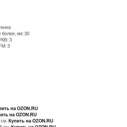
тенна
 более, км: 30
УКВ: 3
FM: 3
пить на OZON.RU
ить на OZON.RU
 см.
Купить на OZON.RU