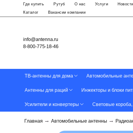
Где купить
Рутуб
О нас
Услуги
Новост
Каталог
Вакансии компании
info@antenna.ru
8-800-775-18-46
ТВ-антенны для дома
Автомобильные ант
Антенны для раций
Инжекторы и блоки пи
Усилители и конвертеры
Световые короба,
Главная
Автомобильные антенны
Радиоа