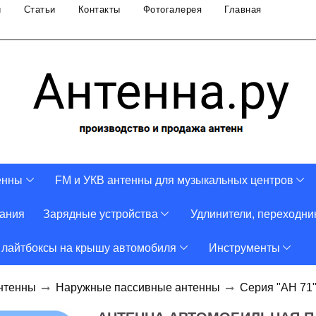
и
Статьи
Контакты
Фотогалерея
Главная
енны
FM и УКВ антенны для музыкальных центров
тания
Зарядные устройства
Удлинители, переходни
 лайтбоксы на крышу автомобиля
Инструменты
нтенны
Наружные пассивные антенны
Серия "АН 71