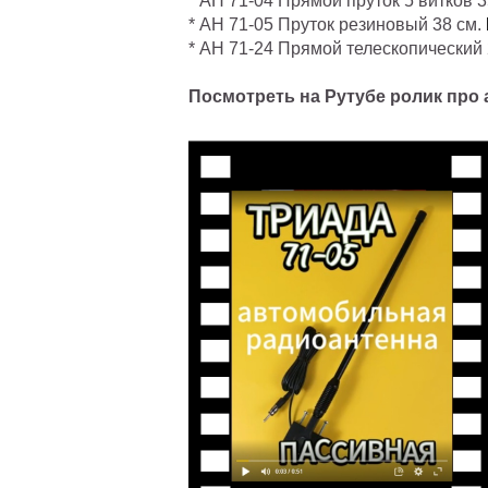
* АН 71-04 Прямой пруток 5 витков 3
* АН 71-05 Пруток резиновый 38 см.
* АН 71-24 Прямой телескопический 
Посмотреть на Рутубе ролик про а