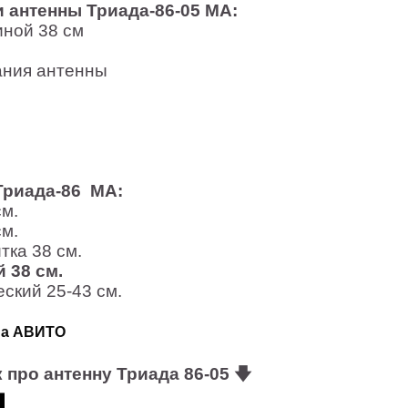
 антенны Триада-86-05 МА:
иной 38 см
ания антенны
риада-86 МА:
см.
см.
тка 38 см.
 38 см.
еский 25-43 см.
 на АВИТО
 про антенну Триада 86-05 🡇