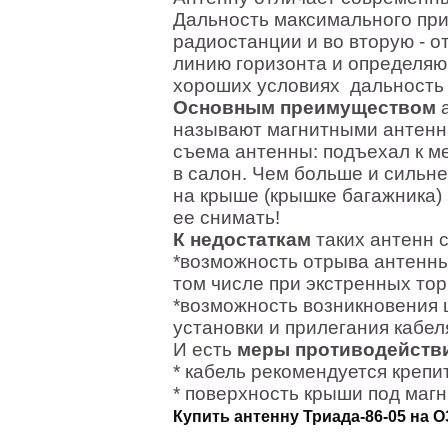
Дальность максимального при
радиостанции и во вторую - 
линию горизонта и определяю
хороших условиях
дальность 
Основным преимуществом
а
называют магнитными антенна
съема антенны: подъехал к ме
в салон. Чем больше и сильне
на крыше (крышке багажника)
ее снимать!
К недостаткам
таких антенн с
*возможность отрыва антенны
том числе при экстренных то
*возможность возникновения ц
установки и прилегания кабел
И есть
меры противодействи
* кабель рекомендуется крепит
* поверхность крыши под маг
Купить антенну Триада-86-05 на 