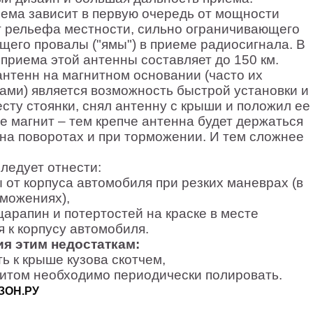
ема зависит в первую очередь от мощности
от рельефа местности, сильно ограничивающего
щего провалы ("ямы") в приеме радиосигнала. В
приема этой антенны составляет до 150 км.
нтенн на магнитном основании (часто их
ми) является возможность быстрой установки и
сту стоянки, снял антенну с крыши и положил ее
е магнит – тем крепче антенна будет держаться
 на поворотах и при торможении. И тем сложнее
ледует отнести:
 от корпуса автомобиля при резких маневрах (в
рможениях),
арапин и потертостей на краске в месте
я к корпусу автомобиля.
я этим недостаткам:
ь к крыше кузова скотчем,
нитом необходимо периодически полировать.
ОЗОН.РУ