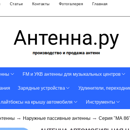
и
Статьи
Контакты
Фотогалерея
Главная
енны
FM и УКВ антенны для музыкальных центров
тания
Зарядные устройства
Удлинители, переходни
 лайтбоксы на крышу автомобиля
Инструменты
нтенны
Наружные пассивные антенны
Серия "МА 86