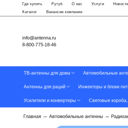
Где купить
Рутуб
О нас
Услуги
Новост
Каталог
Вакансии компании
info@antenna.ru
8-800-775-18-46
ТВ-антенны для дома
Автомобильные ант
Антенны для раций
Инжекторы и блоки пи
Усилители и конвертеры
Световые короба,
Главная
Автомобильные антенны
Радиоа