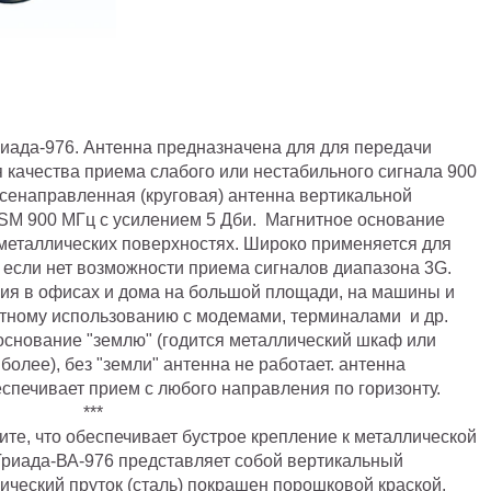
иада-976. Антенна предназначена для для передачи
 качества приема слабого или нестабильного сигнала 900
енаправленная (круговая) антенна вертикальной
GSM 900 МГц с усилением 5 Дби. Магнитное основание
металлических поверхностях. Широко применяется для
 если нет возможности приема сигналов диапазона 3G.
ия в офисах и дома на большой площади, на машины и
стному использованию с модемами, терминалами и др.
основание "землю" (годится металлический шкаф или
более), без "земли" антенна не работает. антенна
еспечивает прием с любого направления по горизонту.
***
ите, что обеспечивает бустрое крепление к металлической
 Триада-ВА-976 представляет собой вертикальный
ический пруток (сталь) покрашен порошковой краской.