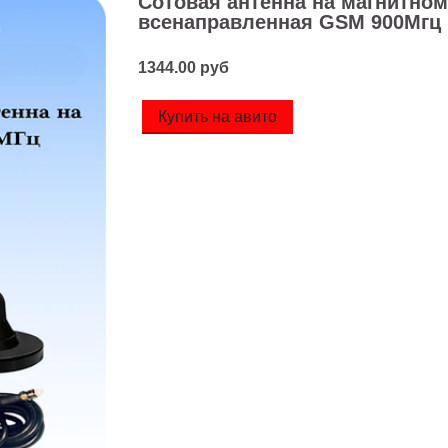
Сотовая антенна на магнитном
всенаправленная GSM 900Мгц
1344.00 руб
Купить на авито