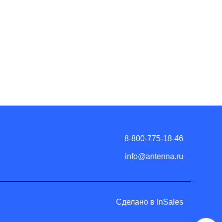
8-800-775-18-46
info@antenna.ru
Сделано в InSales