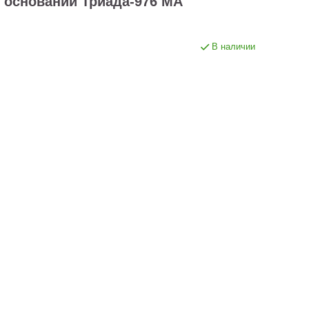
 основании Триада-976 МА
В наличии