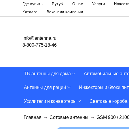
Где купить
Рутуб
О нас
Услуги
Новост
Каталог
Вакансии компании
info@antenna.ru
8-800-775-18-46
ТВ-антенны для дома
Автомобильные ант
Антенны для раций
Инжекторы и блоки пи
Усилители и конвертеры
Световые короба,
Главная
Сотовые антенны
GSM 900 / 210