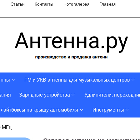
и
Статьи
Контакты
Фотогалерея
Главная
енны
FM и УКВ антенны для музыкальных центров
тания
Зарядные устройства
Удлинители, переходни
 лайтбоксы на крышу автомобиля
Инструменты
0 МГц