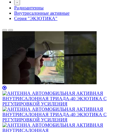
-
Радиоантенны
Внутрисалонные активные
Серия "ЭКЗОТИКА"