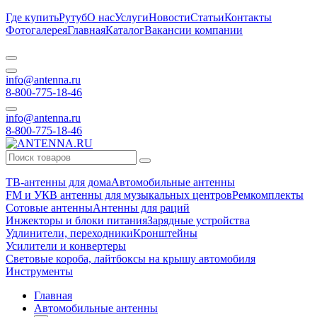
Где купить
Рутуб
О нас
Услуги
Новости
Статьи
Контакты
Фотогалерея
Главная
Каталог
Вакансии компании
info@antenna.ru
8-800-775-18-46
info@antenna.ru
8-800-775-18-46
ТВ-антенны для дома
Автомобильные антенны
FM и УКВ антенны для музыкальных центров
Ремкомплекты
Сотовые антенны
Антенны для раций
Инжекторы и блоки питания
Зарядные устройства
Удлинители, переходники
Кронштейны
Усилители и конвертеры
Световые короба, лайтбоксы на крышу автомобиля
Инструменты
Главная
Автомобильные антенны