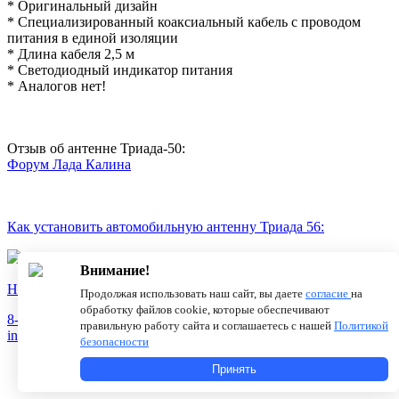
* Оригинальный дизайн
* Специализированный коаксиальный кабель с проводом
питания в единой изоляции
* Длина кабеля 2,5 м
* Светодиодный индикатор питания
* Аналогов нет!
Отзыв об антенне Триада-50:
Форум Лада Калина
Как установить автомобильную антенну Триада 56:
Внимание!
Новости
О компании
Статьи
Продолжая использовать наш сайт, вы даете
согласие
на
обработку файлов cookie, которые обеспечивают
8-800-775-18-46
правильную работу сайта и соглашаетесь с нашей
Политикой
info@antenna.ru
безопасности
Принять