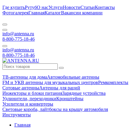
Где купить
Рутуб
О нас
Услуги
Новости
Статьи
Контакты
Фотогалерея
Главная
Каталог
Вакансии компании
info@antenna.ru
8-800-775-18-46
info@antenna.ru
8-800-775-18-46
ТВ-антенны для дома
Автомобильные антенны
FM и УКВ антенны для музыкальных центров
Ремкомплекты
Сотовые антенны
Антенны для раций
Инжекторы и блоки питания
Зарядные устройства
Удлинители, переходники
Кронштейны
Усилители и конвертеры
Световые короба, лайтбоксы на крышу автомобиля
Инструменты
Главная