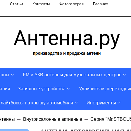
и
Статьи
Контакты
Фотогалерея
Главная
енны
FM и УКВ антенны для музыкальных центров
тания
Зарядные устройства
Удлинители, переходни
 лайтбоксы на крышу автомобиля
Инструменты
нтенны
Внутрисалонные активные
Серия "Mr.STBOU