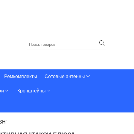
Ремкомплекты
Сотовые антенны
ки
Кронштейны
SH"