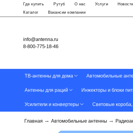
Где купить
Рутуб
О нас
Услуги
Новост
Каталог
Вакансии компании
info@antenna.ru
8-800-775-18-46
ТВ-антенны для дома
Автомобильные ант
Антенны для раций
Инжекторы и блоки пи
Усилители и конвертеры
Световые короба,
Главная
Автомобильные антенны
Радиоа