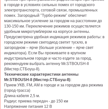
в городе в условиях сильных помех от городского
электротранспорта, сотовой связи, промышленных
помех. Загородный "Турбо-режим" обеспечит
максимальное усиление за городом на расстоянии до
130-150 км. Переключение режимов осуществляется
удобным микротумблером на корпусе антенны.
Предусмотрена удобная индикация режимов работы: в
городском режиме светодиод светит тускло, в
загородном – ярче (больше усиление – ярче свет
индикатора). Если Вы проживаете в крупном
индустриальном городе и часто ездите за город,
рекомендуем выбрать антенну
Mr.STBOUSH-II
(Мистер.СТБоуш-II)
.
Технические характеристики антенны
Mr.STBOUSH-II (Мистер.СТБоуш-II)
:
Прием УКВ, FM, AM в городе и за городом два режима
(город-трасса)
Длина кабеля 2,5 м.
Радиус приема передач - до 150 км
Напряжение питания 12 В