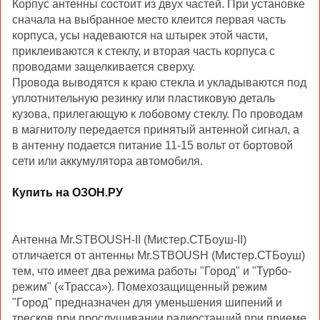
Корпус антенны состоит из двух частей. При установке
сначала на выбранное место клеится первая часть
корпуса, усы надеваются на штырек этой части,
приклеиваются к стеклу, и вторая часть корпуса с
проводами защелкивается сверху.
Провода выводятся к краю стекла и укладываются под
уплотнительную резинку или пластиковую деталь
кузова, прилегающую к лобовому стеклу. По проводам
в магнитолу передается принятый антенной сигнал, а
в антенну подается питание 11-15 вольт от бортовой
сети или аккумулятора автомобиля.
Купить на ОЗОН.РУ
Антенна
Mr.STBOUSH-II (Мистер.СТБоуш-II)
отличается от антенны
Mr.STBOUSH (Мистер.СТБоуш)
тем, что имеет два режима работы "Город" и "Турбо-
режим" («Трасса»). Помехозащищенный режим
"Город" предназначен для уменьшения шипений и
тресков при прослушивании радиостанций при приеме