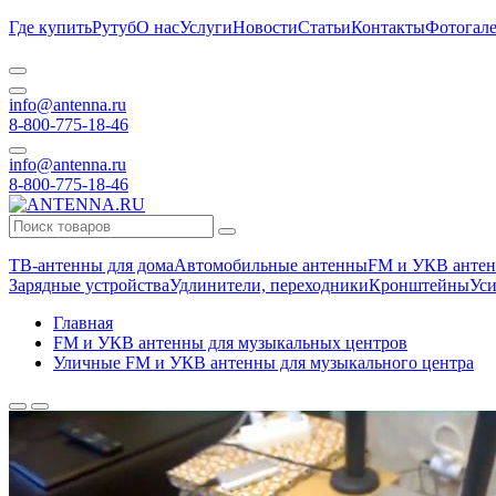
Где купить
Рутуб
О нас
Услуги
Новости
Статьи
Контакты
Фотогале
info@antenna.ru
8-800-775-18-46
info@antenna.ru
8-800-775-18-46
ТВ-антенны для дома
Автомобильные антенны
FM и УКВ антен
Зарядные устройства
Удлинители, переходники
Кронштейны
Уси
Главная
FM и УКВ антенны для музыкальных центров
Уличные FM и УКВ антенны для музыкального центра