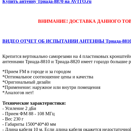
Купить антенну Триада-8870 на AVITO.ru
ВНИМАНИЕ! ДОСТАВКА ДАННОГО ТОВА
ВИДЕО ОТЧЕТ ОБ ИСПЫТАНИИ АНТЕННЫ Триада-881
Крепится вертикально саморезами на 4 пластиковых кронштейн
антеннами Триада-8810 и Триада-8820 имеет гораздо большие р
*Прием FM в городе и за городом
*Оптимальное соотношение цены и качества
*Оригинальный дизайн
*Применение: наружное или внутри помещения
*Аналогов нет!
Технические характеристики:
- Усиление 2 дБи
- Прием ФМ 88 - 108 МГц
- Вес 230 г
- Габариты 1500*40*40 мм
- Длина кабеля 10 м. Если длина кабеля окажется недостаточ