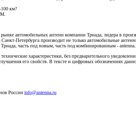
-100 км?
ФМ.
 рынке автомобильных антенн компании Триада, лидера в произв
из Санкт-Петербурга производит не только автомобильные антенн
- Триада, часть под новым, часть под комбинированным - antenna.
и технические характеристики, без предварительного уведомлен
лучшения его свойств. В тексте и цифровых обозначениях данн
онов России
info@antenna.ru