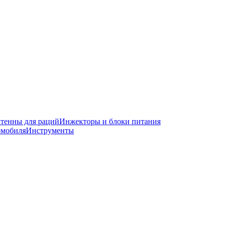
тенны для раций
Инжекторы и блоки питания
омобиля
Инструменты