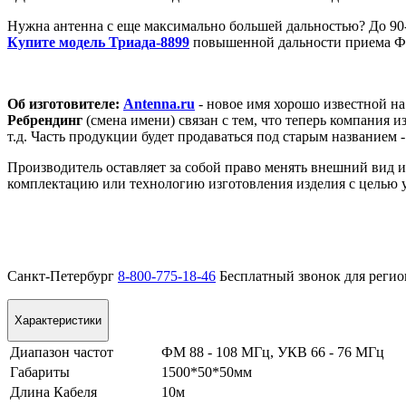
Нужна антенна с еще максимально большей дальностью? До 90
Купите модель Триада-8899
повышенной дальности приема 
Об изготовителе:
Antenna.ru
- новое имя хорошо известной на
Ребрендинг
(смена имени) связан с тем, что теперь компания 
т.д. Часть продукции будет продаваться под старым названием 
Производитель оставляет за собой право менять внешний вид 
комплектацию или технологию изготовления изделия с целью у
Санкт-Петербург
8-800-775-18-46
Бесплатный звонок для реги
Характеристики
Диапазон частот
ФМ 88 - 108 МГц, УКВ 66 - 76 МГц
Габариты
1500*50*50мм
Длина Кабеля
10м