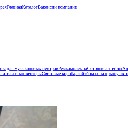
рея
Главная
Каталог
Вакансии компании
ны для музыкальных центров
Ремкомплекты
Сотовые антенны
Ан
лители и конвертеры
Световые короба, лайтбоксы на крышу авт