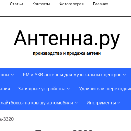
и
Статьи
Контакты
Фотогалерея
Главная
енны
FM и УКВ антенны для музыкальных центров
тания
Зарядные устройства
Удлинители, переходни
 лайтбоксы на крышу автомобиля
Инструменты
а-3320