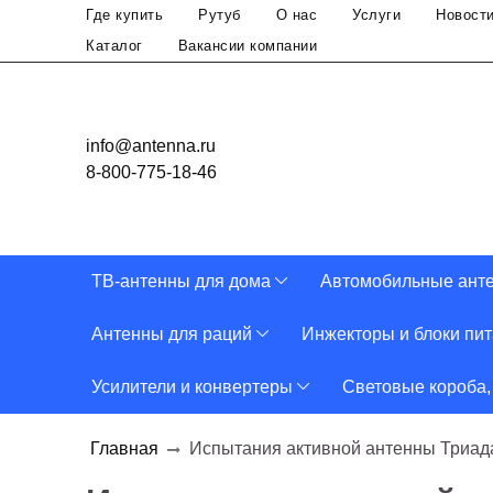
Где купить
Рутуб
О нас
Услуги
Новост
Каталог
Вакансии компании
info@antenna.ru
8-800-775-18-46
ТВ-антенны для дома
Автомобильные ант
Антенны для раций
Инжекторы и блоки пи
Усилители и конвертеры
Световые короба,
Главная
Испытания активной антенны Триад