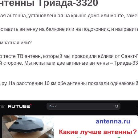
нтенны Триада-3320
я антенна, установленная на крыше дома или мачте, замен
тавить антенну на балконе или на подоконник, и направит
омнатная или?
о тесте ТВ антенн, который мы проводили вблизи от Санкт-
й стороне. Мы испытали две активные антенны – Триада-332
у. На расстоянии 10 км обе антенны показали одинаковый 