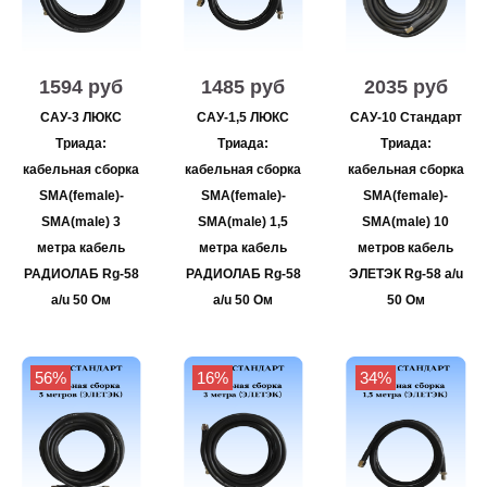
1594 руб
1485 руб
2035 руб
САУ-3 ЛЮКС
САУ-1,5 ЛЮКС
САУ-10 Стандарт
Триада:
Триада:
Триада:
кабельная сборка
кабельная сборка
кабельная сборка
SMA(female)-
SMA(female)-
SMA(female)-
SMA(male) 3
SMA(male) 1,5
SMA(male) 10
метра кабель
метра кабель
метров кабель
РАДИОЛАБ Rg-58
РАДИОЛАБ Rg-58
ЭЛЕТЭК Rg-58 a/u
a/u 50 Ом
a/u 50 Ом
50 Ом
56%
16%
34%