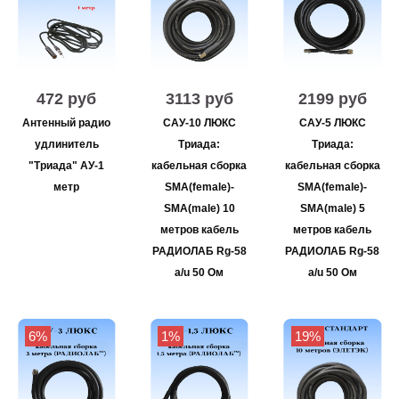
472 руб
3113 руб
2199 руб
Антенный радио
САУ-10 ЛЮКС
САУ-5 ЛЮКС
удлинитель
Триада:
Триада:
"Триада" АУ-1
кабельная сборка
кабельная сборка
метр
SMA(female)-
SMA(female)-
SMA(male) 10
SMA(male) 5
метров кабель
метров кабель
РАДИОЛАБ Rg-58
РАДИОЛАБ Rg-58
a/u 50 Ом
a/u 50 Ом
6%
1%
19%