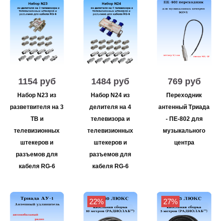
1154 руб
1484 руб
769 руб
Набор N23 из
Набор N24 из
Переходник
разветвителя на 3
делителя на 4
антенный Триада
ТВ и
телевизора и
- ПЕ-802 для
телевизионных
телевизионных
музыкального
штекеров и
штекеров и
центра
разъемов для
разъемов для
кабеля RG-6
кабеля RG-6
22%
27%